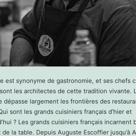
e est synonyme de gastronomie, et ses chefs cu
 sont les architectes de cette tradition vivante. 
e dépasse largement les frontières des restaura
Qui sont les grands cuisiniers français d’hier et
d’hui ? Les grands cuisiniers français incarnent 
t de la table. Depuis Auguste Escoffier jusqu’à 