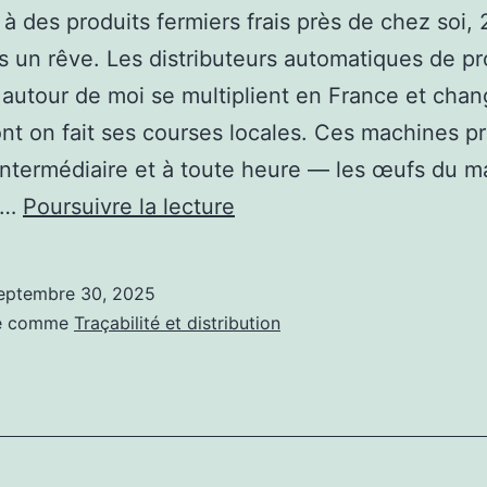
à des produits fermiers frais près de chez soi,
us un rêve. Les distributeurs automatiques de pr
 autour de moi se multiplient en France et chan
nt on fait ses courses locales. Ces machines p
ntermédiaire et à toute heure — les œufs du ma
Où
s…
Poursuivre la lecture
trouver
un
eptembre 30, 2025
distributeur
sé comme
Traçabilité et distribution
automatique
de
produits
fermiers