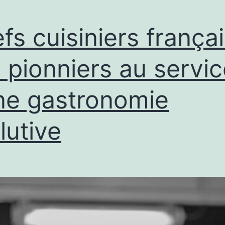
autour
de
fs cuisiniers françai
moi
?
 pionniers au servic
Le
ne gastronomie
guide
pratique
lutive