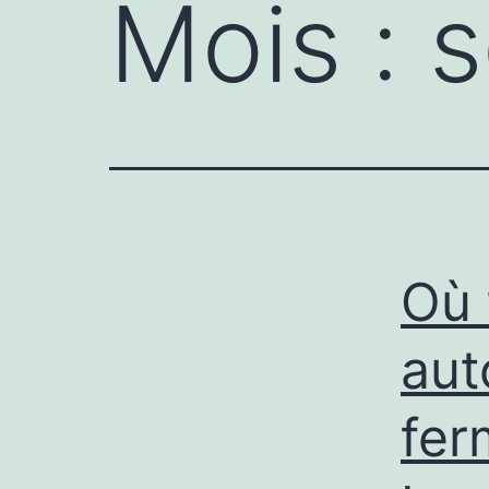
Mois :
s
Où 
aut
fer