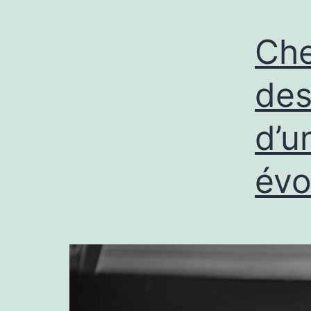
Che
des
d’u
évo