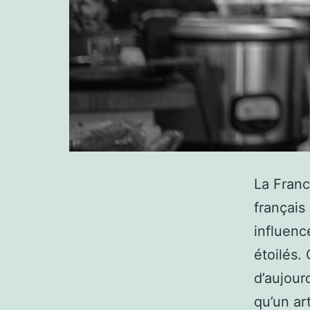
La Franc
français
influenc
étoilés. 
d’aujour
qu’un ar