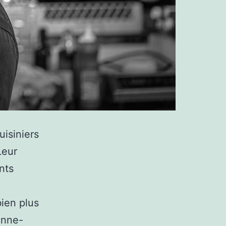
isiniers
Leur
nts
bien plus
Anne-