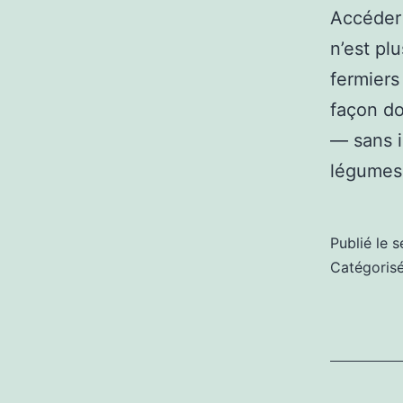
Accéder 
n’est pl
fermiers
façon do
— sans i
légume
Publié le
s
Catégori