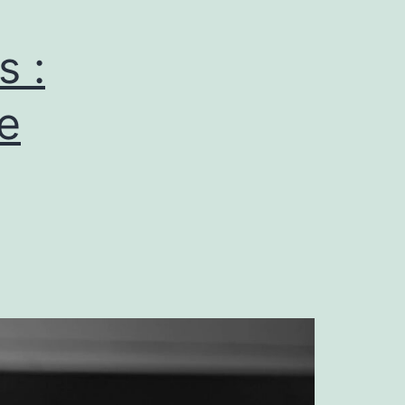
s :
e