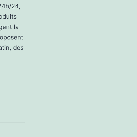
 24h/24,
oduits
gent la
roposent
tin, des