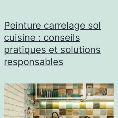
équipement
et
durabilité
Peinture carrelage sol
cuisine : conseils
pratiques et solutions
responsables