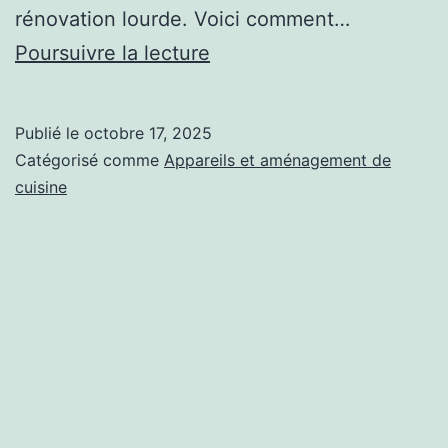
rénovation lourde. Voici comment…
Peinture
Poursuivre la lecture
carrelage
sol
Publié le
octobre 17, 2025
cuisine
Catégorisé comme
Appareils et aménagement de
:
cuisine
conseils
pratiques
et
solutions
responsables