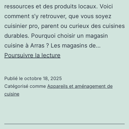
ressources et des produits locaux. Voici
comment s’y retrouver, que vous soyez
cuisinier pro, parent ou curieux des cuisines
durables. Pourquoi choisir un magasin
cuisine à Arras ? Les magasins de…
Trouver
Poursuivre la lecture
le
meilleur
Publié le
octobre 18, 2025
magasin
Catégorisé comme
Appareils et aménagement de
cuisine
cuisine
à
Arras :
éthique,